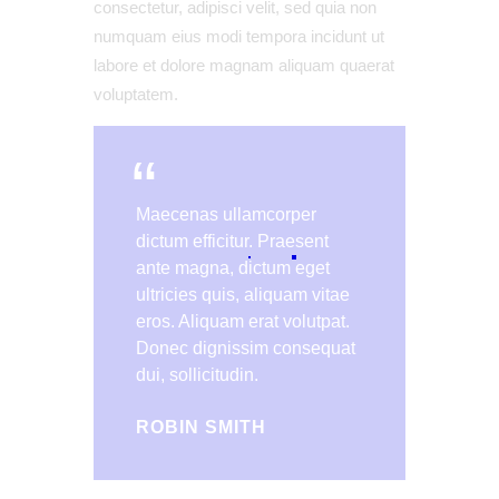
consectetur, adipisci velit, sed quia non
numquam eius modi tempora incidunt ut
labore et dolore magnam aliquam quaerat
voluptatem.
Maecenas ullamcorper
dictum efficitur. Praesent
ante magna, dictum eget
ultricies quis, aliquam vitae
eros. Aliquam erat volutpat.
Donec dignissim consequat
dui, sollicitudin.
ROBIN SMITH