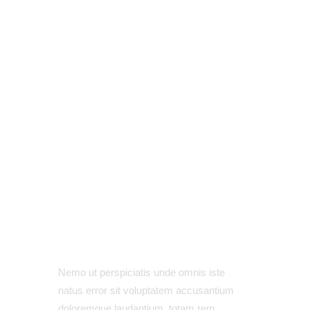
Nemo ut perspiciatis unde omnis iste
natus error sit voluptatem accusantium
doloremque laudantium, totam rem