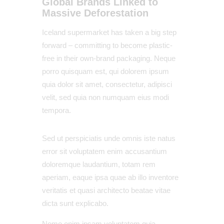
Global Brands Linked to
Massive Deforestation
Iceland supermarket has taken a big step
forward – committing to become plastic-
free in their own-brand packaging. Neque
porro quisquam est, qui dolorem ipsum
quia dolor sit amet, consectetur, adipisci
velit, sed quia non numquam eius modi
tempora.
Sed ut perspiciatis unde omnis iste natus
error sit voluptatem enim accusantium
doloremque laudantium, totam rem
aperiam, eaque ipsa quae ab illo inventore
veritatis et quasi architecto beatae vitae
dicta sunt explicabo.
Nemo enim ipsam voluptatem quia